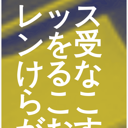
レッス
ンを受
けるな
らここ