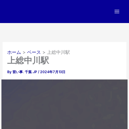
内
容
を
ス
キ
ッ
プ
ホーム
ベース
上総中川駅
上総中川駅
By
習い事. 千葉.JP
/
2024年7月13日