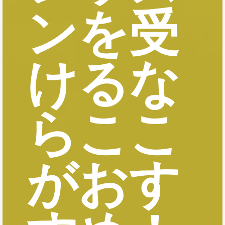
ンを受
けるな
らここ
がおす