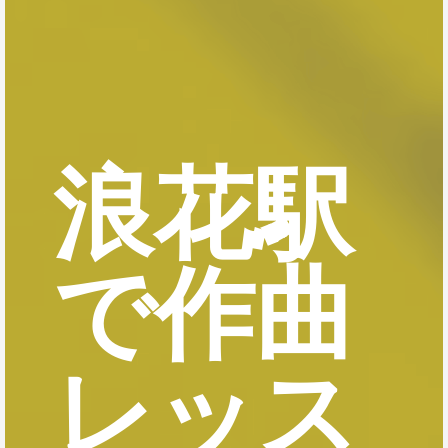
浪花駅
で作曲
レッス