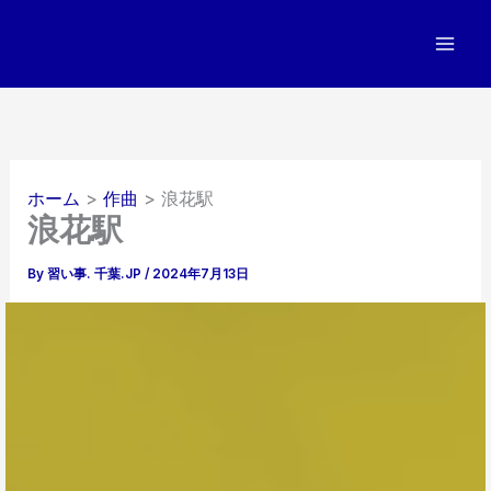
内
容
を
ス
キ
ッ
プ
ホーム
作曲
浪花駅
浪花駅
By
習い事. 千葉.JP
/
2024年7月13日