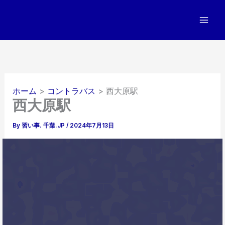
内
容
を
ス
キ
ッ
プ
ホーム
コントラバス
西大原駅
西大原駅
By
習い事. 千葉.JP
/
2024年7月13日