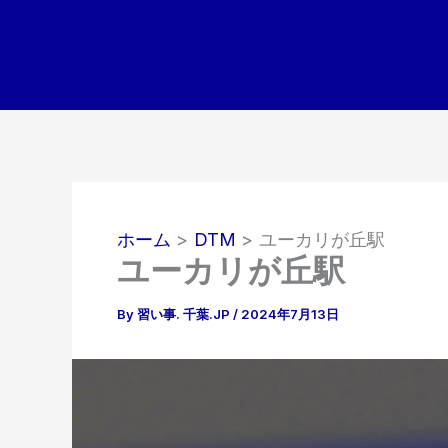
内
容
を
ス
キ
ッ
プ
ホーム
DTM
ユーカリが丘駅
ユーカリが丘駅
By
習い事. 千葉.JP
/
2024年7月13日