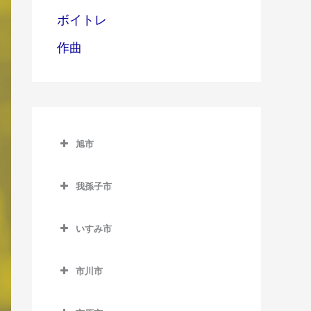
ボイトレ
作曲
旭市
旭市のDTM教室
我孫子市
旭駅のDTM教室
我孫子市のDTM教室
飯岡駅のDTM教室
いすみ市
我孫子駅のDTM教室
倉橋駅のDTM教室
いすみ市のDTM教室
新木駅のDTM教室
市川市
干潟駅のDTM教室
大原駅のDTM教室
湖北駅のDTM教室
市川市のDTM教室
上総東駅のDTM教室