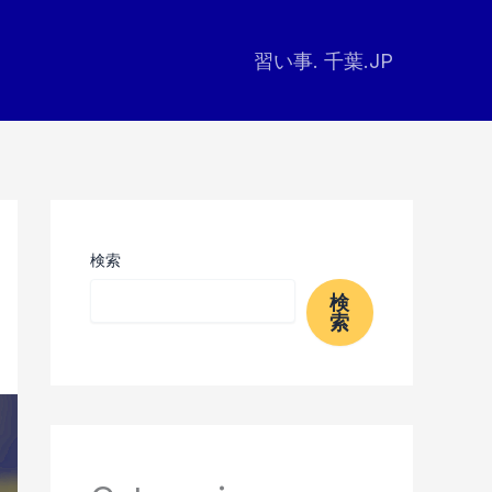
習い事. 千葉.JP
検索
検
索