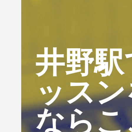
井野駅
ッスン
ならこ