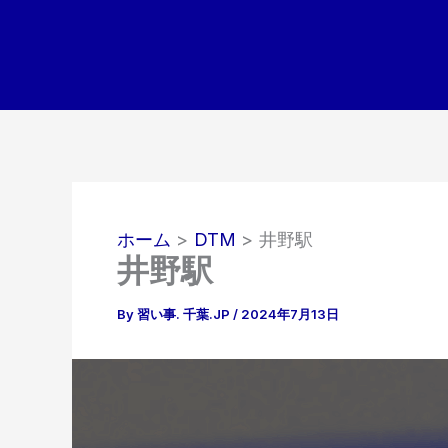
内
容
を
ス
キ
ッ
プ
ホーム
DTM
井野駅
井野駅
By
習い事. 千葉.JP
/
2024年7月13日