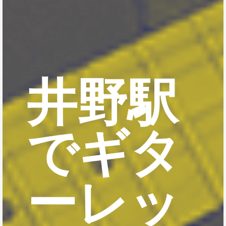
井野駅
でギタ
ーレッ