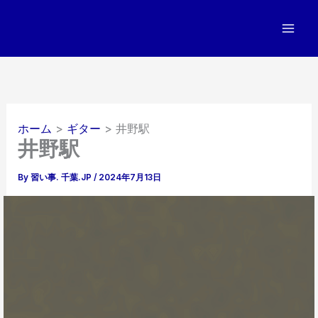
内
容
を
ス
キ
ッ
プ
ホーム
ギター
井野駅
井野駅
By
習い事. 千葉.JP
/
2024年7月13日