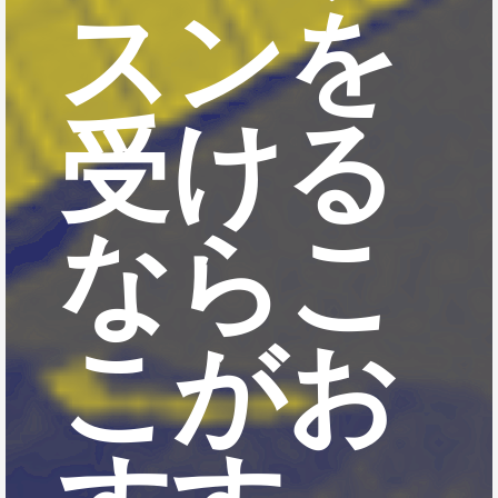
スンを
受ける
ならこ
こがお