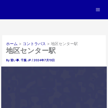
内
容
を
ス
キ
ッ
プ
ホーム
コントラバス
地区センター駅
地区センター駅
By
習い事. 千葉.JP
/
2024年7月13日