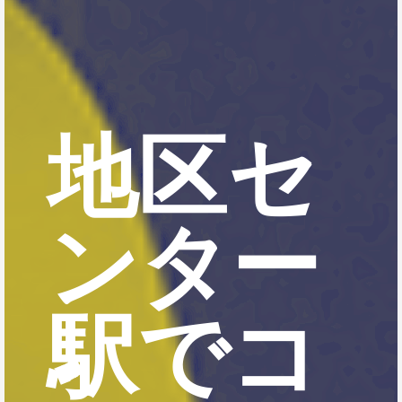
地区セ
ンター
駅でコ