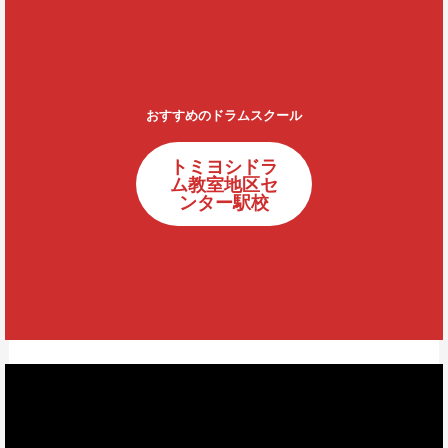
おすすめのドラムスクール
トミヨシドラ
ム教室地区セ
ンター駅校