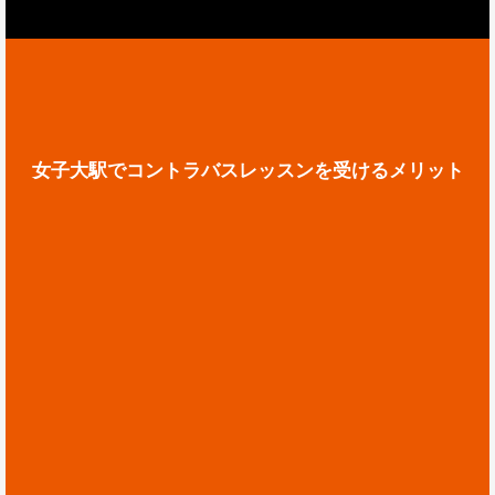
女子大駅でコントラバスレッスンを受けるメリット