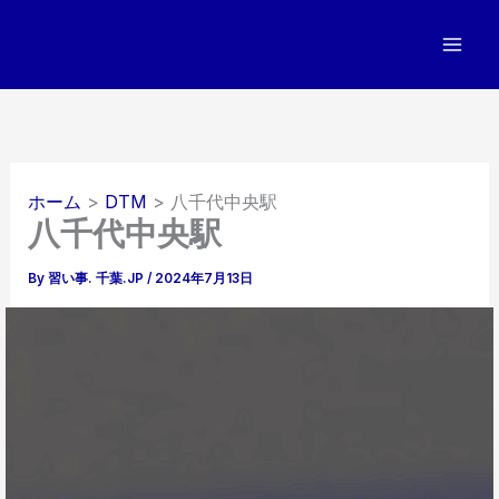
内
容
を
ス
キ
ッ
プ
ホーム
DTM
八千代中央駅
八千代中央駅
By
習い事. 千葉.JP
/
2024年7月13日