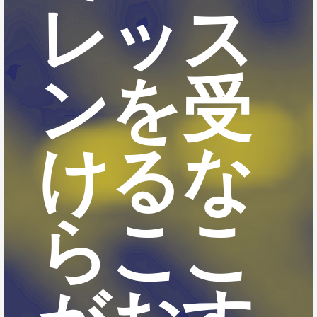
レッス
ンを受
けるな
らここ