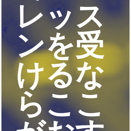
レッス
ンを受
けるな
らここ