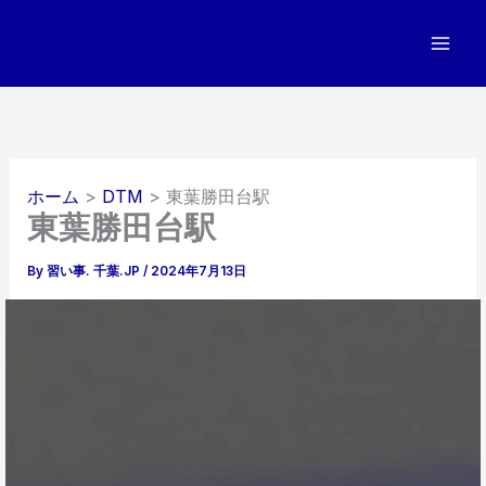
内
容
を
ス
キ
ッ
プ
ホーム
DTM
東葉勝田台駅
東葉勝田台駅
By
習い事. 千葉.JP
/
2024年7月13日