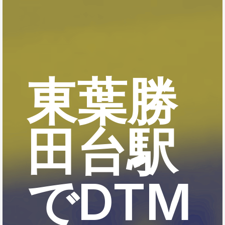
東葉勝
田台駅
でDTM