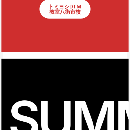
トミヨシDTM
教室八街市校
SUM