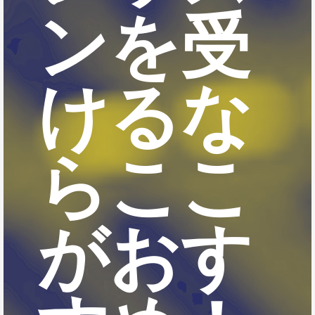
ンを受
けるな
らここ
がおす