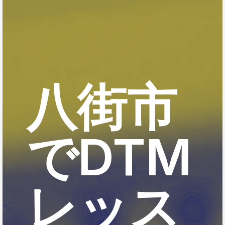
八街市
でDTM
レッス