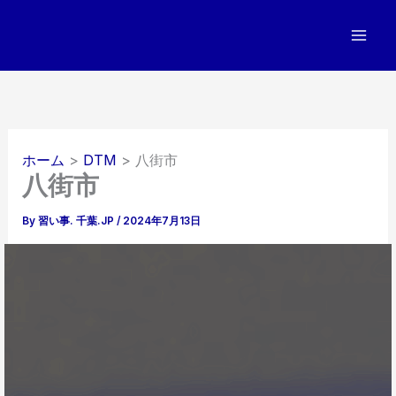
内
容
を
ス
キ
ッ
プ
ホーム
DTM
八街市
八街市
By
習い事. 千葉.JP
/
2024年7月13日