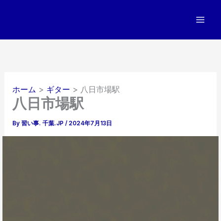
内
容
を
ス
キ
ッ
プ
ホーム
ギター
八日市場駅
八日市場駅
By
習い事. 千葉.JP
/
2024年7月13日