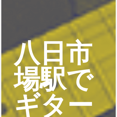
八日市
場駅で
ギター