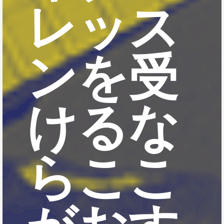
レッス
ンを受
けるな
らここ