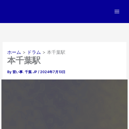
内
容
を
ス
キ
ッ
プ
ホーム
ドラム
本千葉駅
本千葉駅
By
習い事. 千葉.JP
/
2024年7月13日