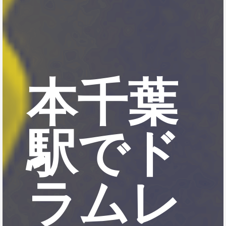
本千葉
駅でド
ラムレ