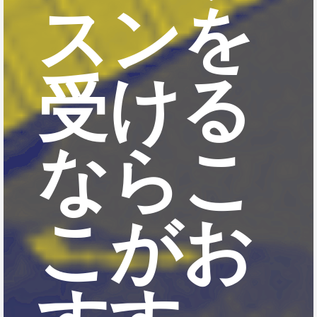
スンを
受ける
ならこ
こがお