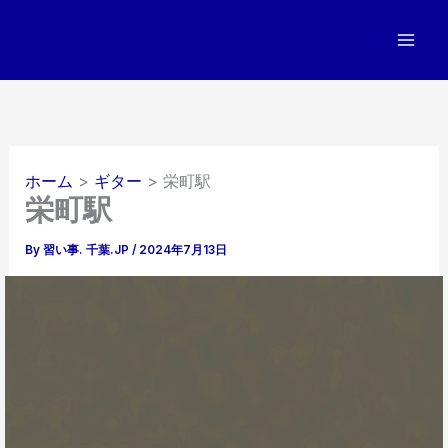
内
容
を
ス
キ
ッ
プ
ホーム
ギター
栄町駅
栄町駅
By
習い事. 千葉.JP
/
2024年7月13日