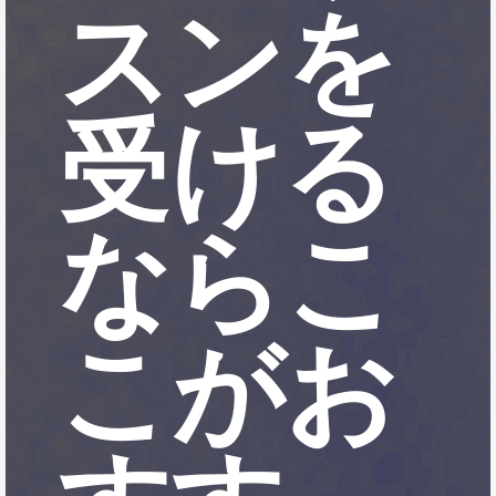
スンを
受ける
ならこ
こがお