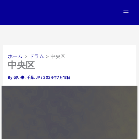
内
容
を
ス
キ
ッ
プ
ホーム
ドラム
中央区
中央区
By
習い事. 千葉.JP
/
2024年7月13日