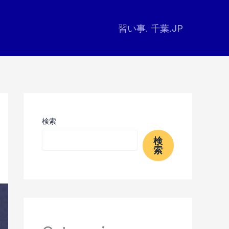
習い事. 千葉.JP
検索
検
索