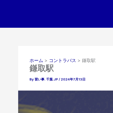
内
容
を
ス
キ
ッ
プ
ホーム
コントラバス
鎌取駅
鎌取駅
By
習い事. 千葉.JP
/
2024年7月13日