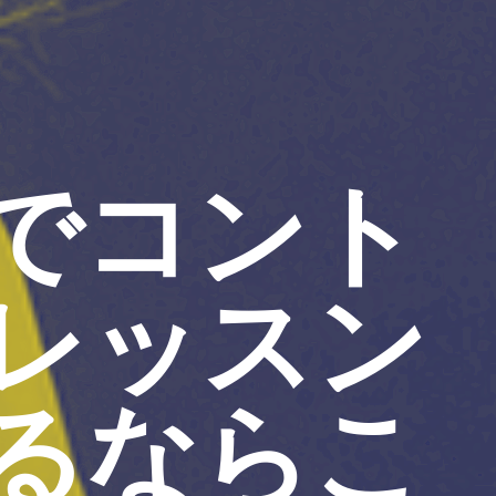
でコント
レッスン
るならこ