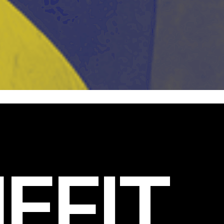
EFIT
.