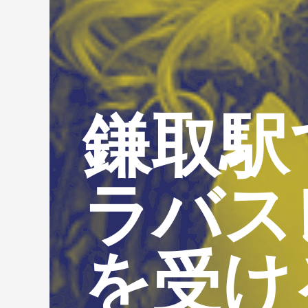
鎌取駅
ラバス
を受け