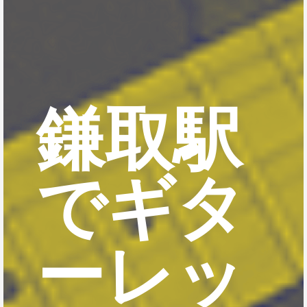
鎌取駅
でギタ
ーレッ