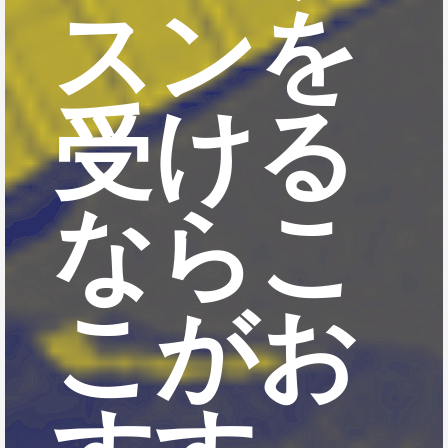
スンを
受ける
ならこ
こがお