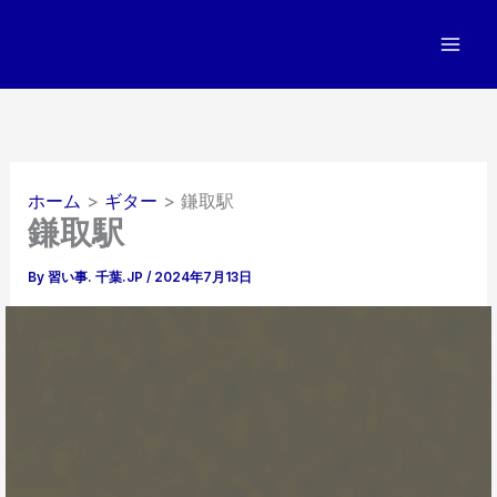
内
容
を
ス
キ
ッ
プ
ホーム
ギター
鎌取駅
鎌取駅
By
習い事. 千葉.JP
/
2024年7月13日