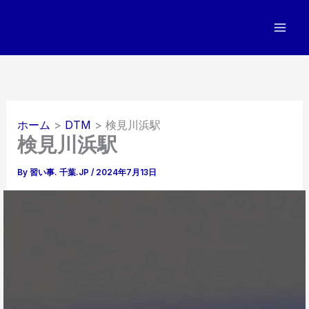
内
容
を
ス
キ
ッ
プ
ホーム
DTM
検見川浜駅
検見川浜駅
By
習い事. 千葉.JP
/
2024年7月13日