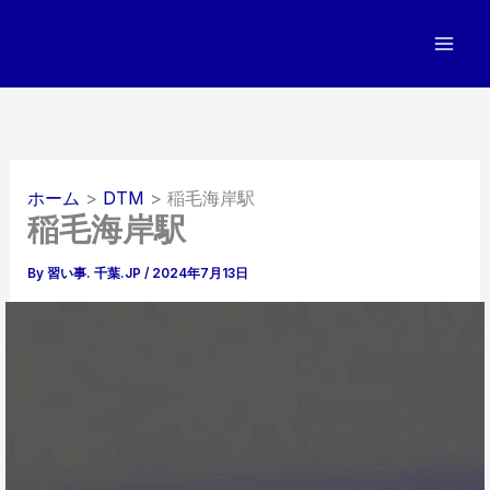
内
容
を
ス
キ
ッ
プ
ホーム
DTM
稲毛海岸駅
稲毛海岸駅
By
習い事. 千葉.JP
/
2024年7月13日