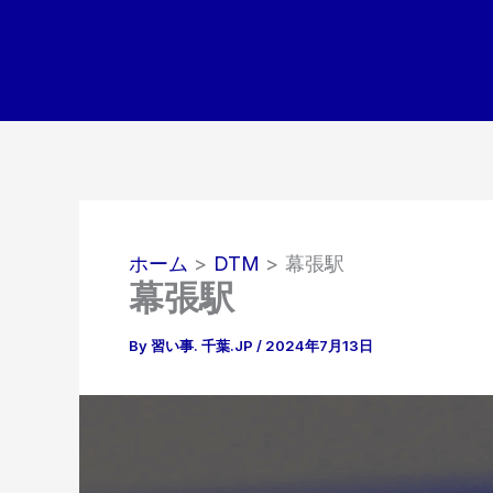
内
容
を
ス
キ
ッ
プ
ホーム
DTM
幕張駅
幕張駅
By
習い事. 千葉.JP
/
2024年7月13日