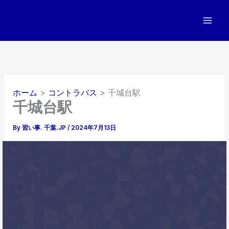
内
容
を
ス
キ
ッ
プ
ホーム
コントラバス
千城台駅
千城台駅
By
習い事. 千葉.JP
/
2024年7月13日