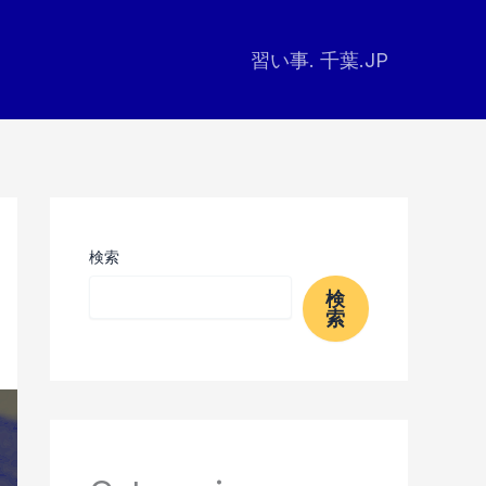
習い事. 千葉.JP
検索
検
索