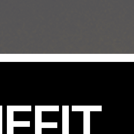
EFIT
.