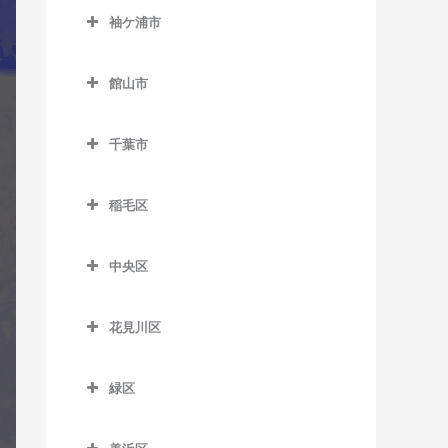
公園駅のギター教室
西白井駅のギター教室
袖ケ浦市
俵田駅のギター教室
飯倉駅のギター教室
佐倉駅のギター教室
袖ケ浦市のギター教室
平山駅のギター教室
八日市場駅のギター教室
館山市
志津駅のギター教室
袖ケ浦駅のギター教室
館山市のギター教室
女子大駅のギター教室
長浦駅のギター教室
千葉市
九重駅のギター教室
地区センター駅のギター教
東横田駅のギター教室
千葉市のギター教室
館山駅のギター教室
室
稲毛区
横田駅のギター教室
那古船形駅のギター教室
稲毛区のギター教室
中学校駅のギター教室
中央区
穴川駅のギター教室
ユーカリが丘駅のギター教
中央区のギター教室
室
稲毛駅のギター教室
花見川区
大森台駅のギター教室
京成稲毛駅のギター教室
花見川区のギター教室
京成千葉駅のギター教室
緑区
作草部駅のギター教室
京成幕張駅のギター教室
県庁前駅のギター教室
緑区のギター教室
スポーツセンター駅のギタ
京成幕張本郷駅のギター教