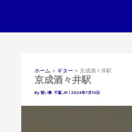
内
容
を
ス
キ
ッ
プ
ホーム
ギター
京成酒々井駅
京成酒々井駅
By
習い事. 千葉.JP
/
2024年7月13日