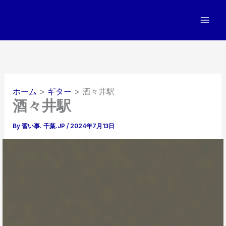
内
容
を
ス
キ
ッ
プ
ホーム
ギター
酒々井駅
酒々井駅
By
習い事. 千葉.JP
/
2024年7月13日