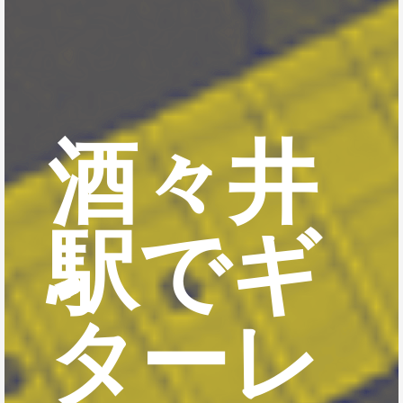
酒々井
駅でギ
ターレ