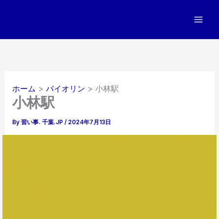
内
容
を
ス
キ
ッ
プ
ホーム
バイオリン
小林駅
小林駅
By
習い事. 千葉.JP
/
2024年7月13日