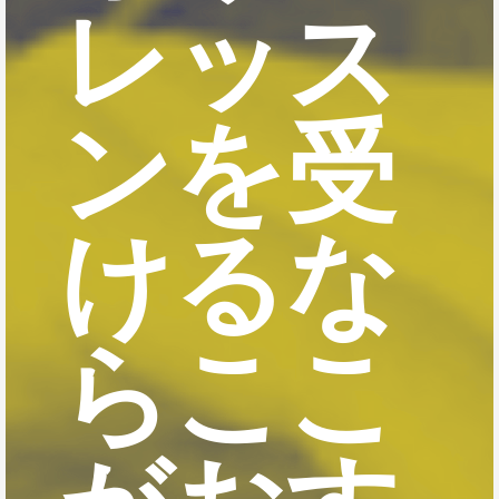
レッス
ンを受
けるな
らここ