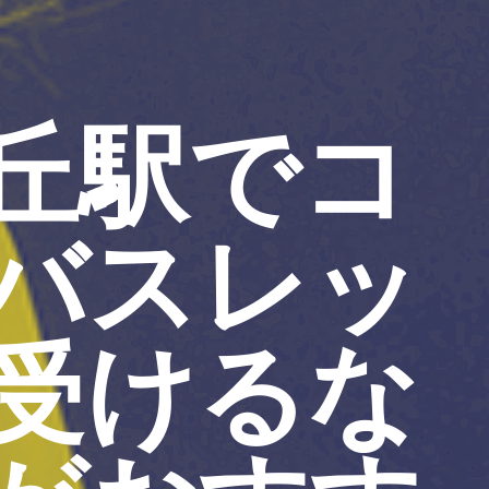
丘駅でコ
バスレッ
受けるな