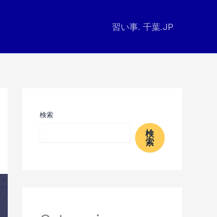
習い事. 千葉.JP
検索
検
索