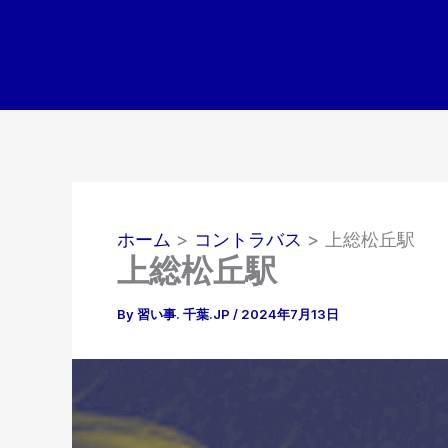
内
容
を
ス
キ
ッ
プ
ホーム
コントラバス
上総松丘駅
上総松丘駅
By
習い事. 千葉.JP
/
2024年7月13日