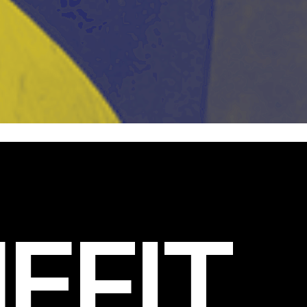
EFIT
.