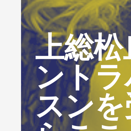
上総松
ントラ
スンを