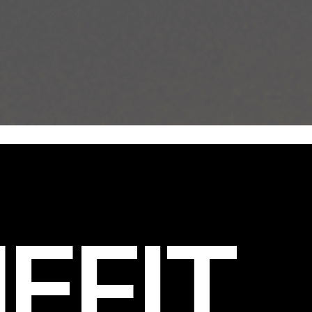
EFIT
.