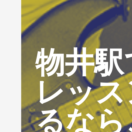
物井駅
レッス
るなら