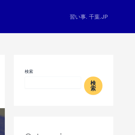
習い事. 千葉.JP
検索
検
索