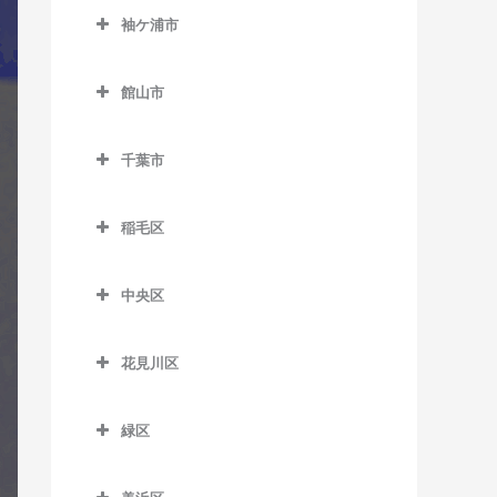
公園駅のギター教室
西白井駅のギター教室
袖ケ浦市
俵田駅のギター教室
飯倉駅のギター教室
佐倉駅のギター教室
袖ケ浦市のギター教室
平山駅のギター教室
八日市場駅のギター教室
館山市
志津駅のギター教室
袖ケ浦駅のギター教室
館山市のギター教室
女子大駅のギター教室
長浦駅のギター教室
千葉市
九重駅のギター教室
地区センター駅のギター教
東横田駅のギター教室
千葉市のギター教室
館山駅のギター教室
室
稲毛区
横田駅のギター教室
那古船形駅のギター教室
稲毛区のギター教室
中学校駅のギター教室
中央区
穴川駅のギター教室
ユーカリが丘駅のギター教
中央区のギター教室
室
稲毛駅のギター教室
花見川区
大森台駅のギター教室
京成稲毛駅のギター教室
花見川区のギター教室
京成千葉駅のギター教室
緑区
作草部駅のギター教室
京成幕張駅のギター教室
県庁前駅のギター教室
緑区のギター教室
スポーツセンター駅のギタ
京成幕張本郷駅のギター教