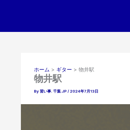
内
容
を
ス
キ
ッ
プ
ホーム
ギター
物井駅
物井駅
By
習い事. 千葉.JP
/
2024年7月13日