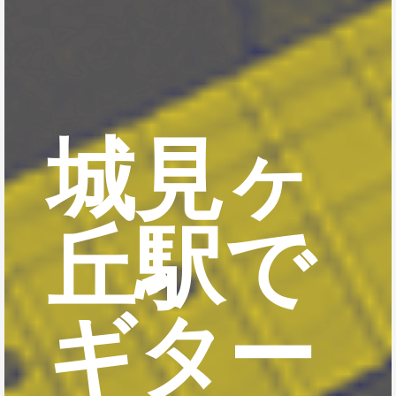
城見ヶ
丘駅で
ギター