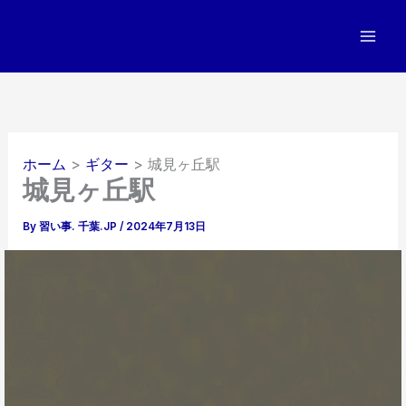
内
容
を
ス
キ
ッ
プ
ホーム
ギター
城見ヶ丘駅
城見ヶ丘駅
By
習い事. 千葉.JP
/
2024年7月13日