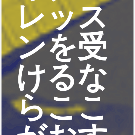
レッス
ンを受
けるな
らここ