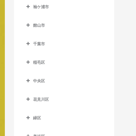
公園駅のベース教室
西白井駅のベース教室
袖ケ浦市
俵田駅のベース教室
飯倉駅のベース教室
佐倉駅のベース教室
袖ケ浦市のベース教室
平山駅のベース教室
八日市場駅のベース教室
館山市
志津駅のベース教室
袖ケ浦駅のベース教室
館山市のベース教室
女子大駅のベース教室
長浦駅のベース教室
千葉市
九重駅のベース教室
地区センター駅のベース教
東横田駅のベース教室
千葉市のベース教室
館山駅のベース教室
室
稲毛区
横田駅のベース教室
那古船形駅のベース教室
稲毛区のベース教室
中学校駅のベース教室
中央区
穴川駅のベース教室
ユーカリが丘駅のベース教
中央区のベース教室
室
稲毛駅のベース教室
花見川区
大森台駅のベース教室
京成稲毛駅のベース教室
花見川区のベース教室
京成千葉駅のベース教室
緑区
作草部駅のベース教室
京成幕張駅のベース教室
県庁前駅のベース教室
緑区のベース教室
スポーツセンター駅のベー
京成幕張本郷駅のベース教