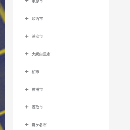
市原市
天王台駅のベース教室
市川駅のベース教室
上総中川駅のベース教室
市原市のベース教室
東我孫子駅のベース教室
市川大野駅のベース教室
印西市
国吉駅のベース教室
姉ケ崎駅のベース教室
布佐駅のベース教室
市川塩浜駅のベース教室
印西市のベース教室
太東駅のベース教室
海士有木駅のベース教室
浦安市
市川真間駅のベース教室
印西牧の原駅のベース教室
長者町駅のベース教室
飯給駅のベース教室
浦安市のベース教室
大町駅のベース教室
印旛日本医大駅のベース教
大網白里市
浪花駅のベース教室
馬立駅のベース教室
浦安駅のベース教室
室
鬼越駅のベース教室
大網白里市のベース教室
西大原駅のベース教室
上総牛久駅のベース教室
新浦安駅のベース教室
木下駅のベース教室
柏市
北国分駅のベース教室
大網駅のベース教室
新田野駅のベース教室
上総大久保駅のベース教室
東京ディズニーシー・ステ
柏市のベース教室
小林駅のベース教室
行徳駅のベース教室
永田駅のベース教室
ーション駅のベース教室
勝浦市
三門駅のベース教室
上総川間駅のベース教室
柏駅のベース教室
千葉ニュータウン中央駅の
京成八幡駅のベース教室
勝浦市のベース教室
東京ディズニーランド・ス
ベース教室
上総久保駅のベース教室
柏たなか駅のベース教室
テーション駅のベース教室
香取市
国府台駅のベース教室
鵜原駅のベース教室
上総鶴舞駅のベース教室
柏の葉キャンパス駅のベー
香取市のベース教室
ベイサイド・ステーション
菅野駅のベース教室
上総興津駅のベース教室
ス教室
鎌ケ谷市
上総三又駅のベース教室
駅のベース教室
大戸駅のベース教室