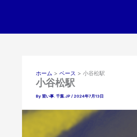
内
容
を
ス
キ
ッ
プ
ホーム
ベース
小谷松駅
小谷松駅
By
習い事. 千葉.JP
/
2024年7月13日