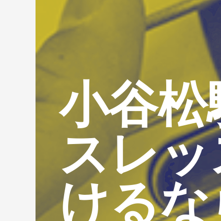
小谷松
スレッ
けるな