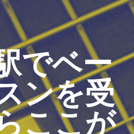
駅でベー
スンを受
らここが