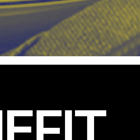
EFIT
.