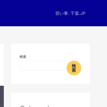
習い事. 千葉.JP
検索
検
索