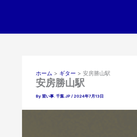
内
容
を
ス
キ
ッ
プ
ホーム
ギター
安房勝山駅
安房勝山駅
By
習い事. 千葉.JP
/
2024年7月13日