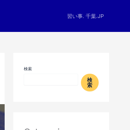
習い事. 千葉.JP
検索
検
索