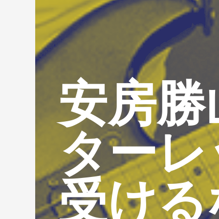
安房勝
ターレ
受ける