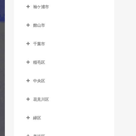
公園駅のギター教室
西白井駅のギター教室
袖ケ浦市
俵田駅のギター教室
飯倉駅のギター教室
佐倉駅のギター教室
袖ケ浦市のギター教室
平山駅のギター教室
八日市場駅のギター教室
館山市
志津駅のギター教室
袖ケ浦駅のギター教室
館山市のギター教室
女子大駅のギター教室
長浦駅のギター教室
千葉市
九重駅のギター教室
地区センター駅のギター教
東横田駅のギター教室
千葉市のギター教室
館山駅のギター教室
室
稲毛区
横田駅のギター教室
那古船形駅のギター教室
稲毛区のギター教室
中学校駅のギター教室
中央区
穴川駅のギター教室
ユーカリが丘駅のギター教
中央区のギター教室
室
稲毛駅のギター教室
花見川区
大森台駅のギター教室
京成稲毛駅のギター教室
花見川区のギター教室
京成千葉駅のギター教室
緑区
作草部駅のギター教室
京成幕張駅のギター教室
県庁前駅のギター教室
緑区のギター教室
スポーツセンター駅のギタ
京成幕張本郷駅のギター教