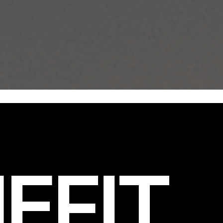
EFIT
.