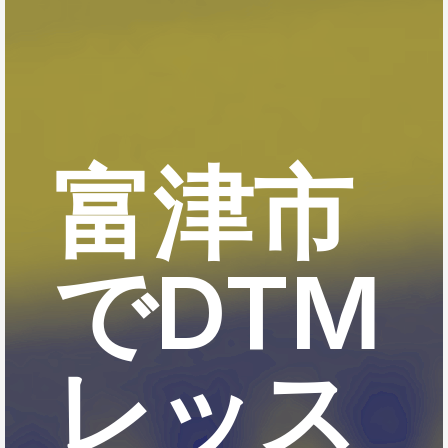
富津市
でDTM
レッス