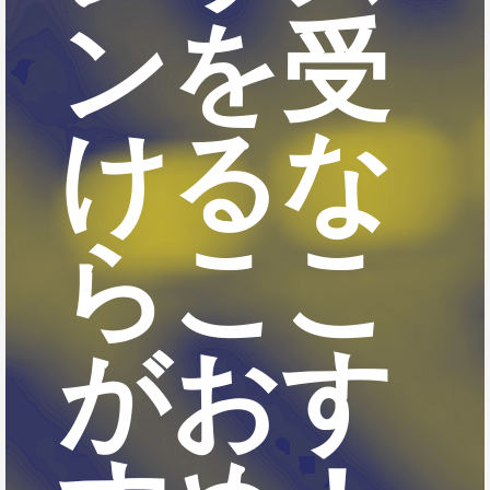
ンを受
けるな
らここ
がおす