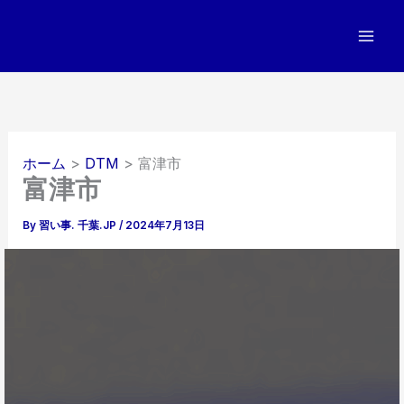
内
容
を
ス
キ
ッ
プ
ホーム
DTM
富津市
富津市
By
習い事. 千葉.JP
/
2024年7月13日