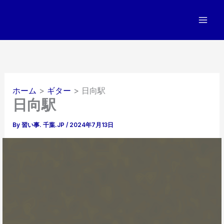
内
容
を
ス
キ
ッ
プ
ホーム
ギター
日向駅
日向駅
By
習い事. 千葉.JP
/
2024年7月13日