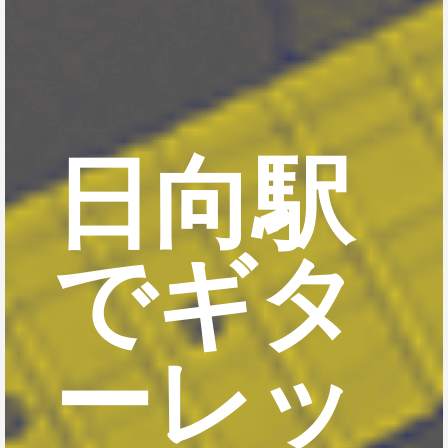
日向駅
でギタ
ーレッ