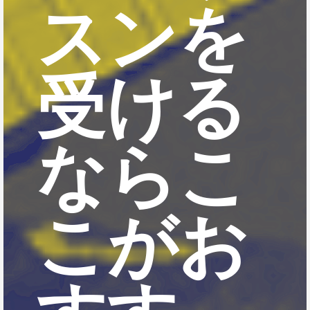
スンを
受ける
ならこ
こがお