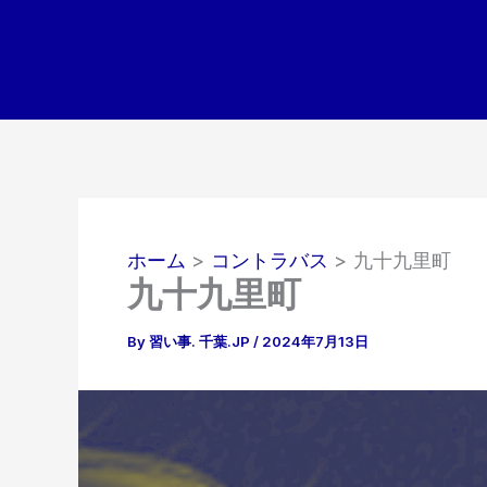
内
容
を
ス
キ
ッ
プ
ホーム
コントラバス
九十九里町
九十九里町
By
習い事. 千葉.JP
/
2024年7月13日