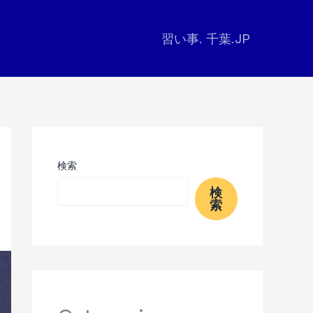
習い事. 千葉.JP
検索
検
索