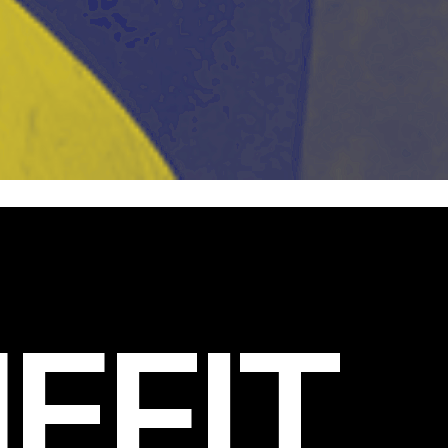
EFIT
.