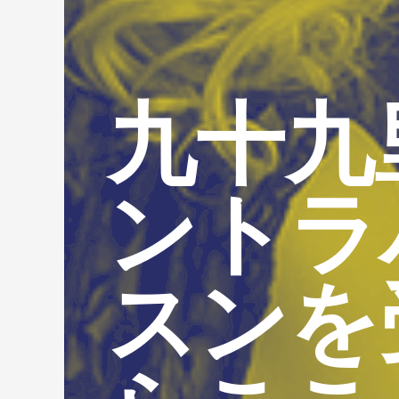
九十九
ントラ
スンを