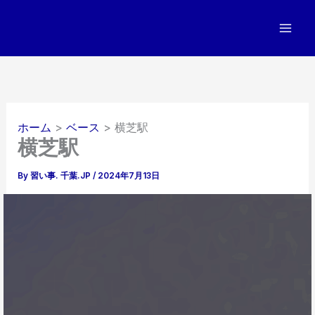
内
容
を
ス
キ
ッ
プ
ホーム
ベース
横芝駅
横芝駅
By
習い事. 千葉.JP
/
2024年7月13日