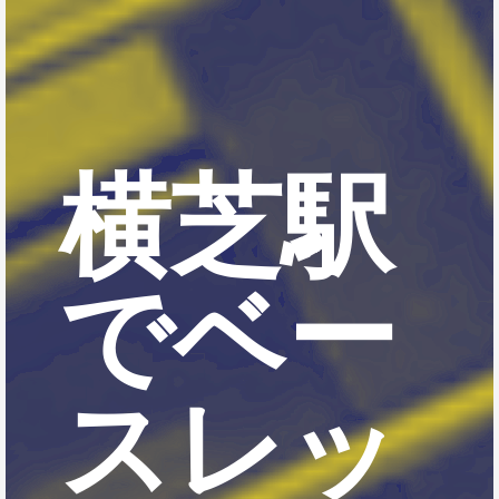
横芝駅
でベー
スレッ