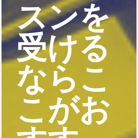
スンを
受ける
ならこ
こがお