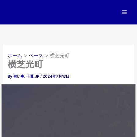
内
容
を
ス
キ
ッ
プ
ホーム
ベース
横芝光町
横芝光町
By
習い事. 千葉.JP
/
2024年7月13日