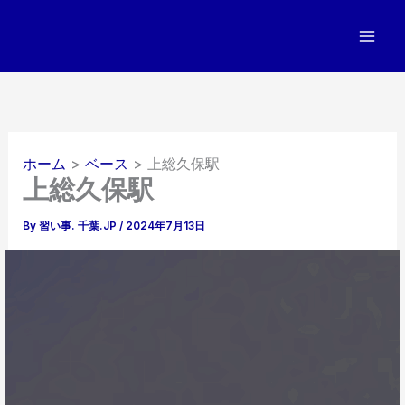
内
容
を
ス
キ
ッ
プ
ホーム
ベース
上総久保駅
上総久保駅
By
習い事. 千葉.JP
/
2024年7月13日