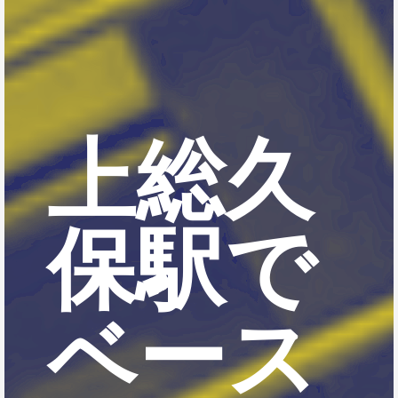
上総久
保駅で
ベース