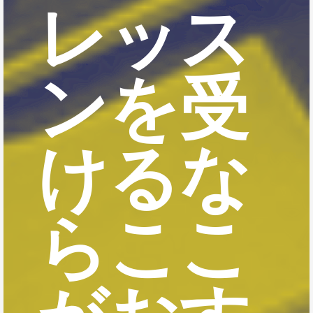
レッス
ンを受
けるな
らここ