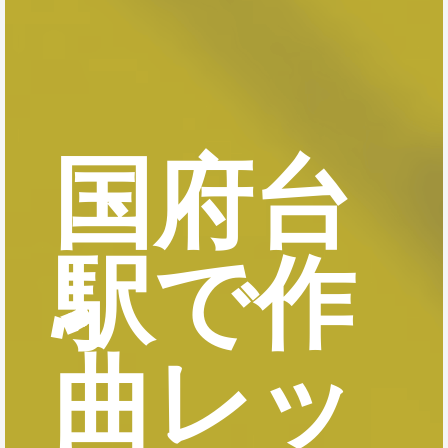
国府台
駅で作
曲レッ