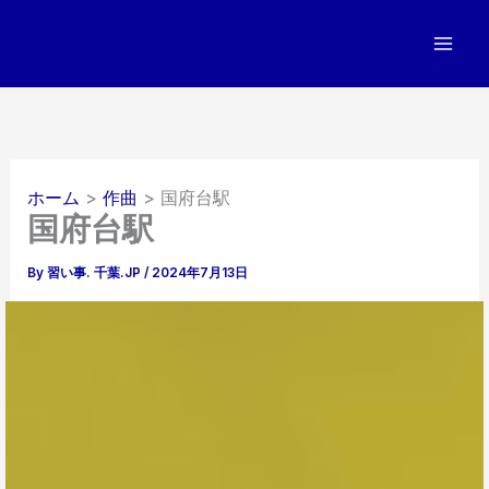
内
容
を
ス
キ
ッ
プ
ホーム
作曲
国府台駅
国府台駅
By
習い事. 千葉.JP
/
2024年7月13日