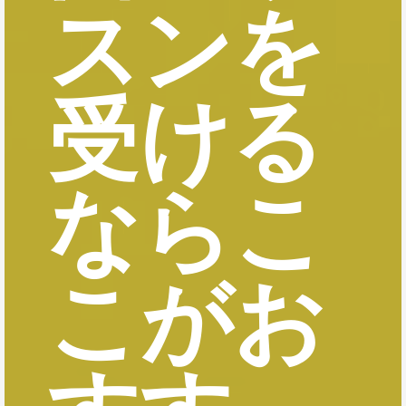
スンを
受ける
ならこ
こがお