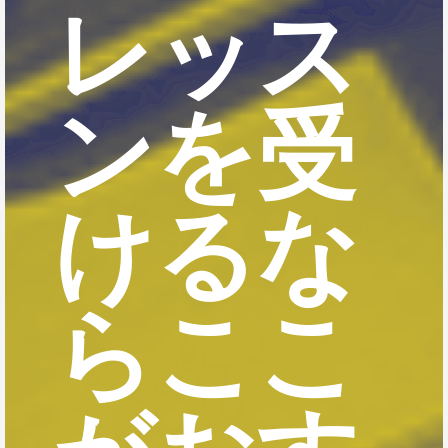
レッス
ンを受
けるな
らここ