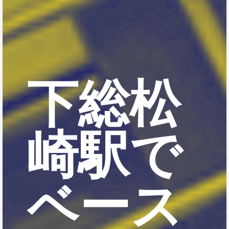
下総松
崎駅で
ベース