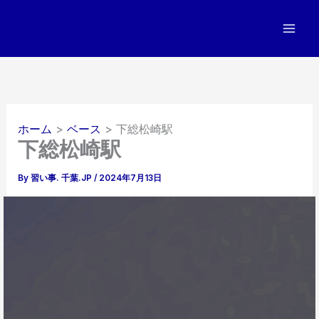
内
容
を
ス
キ
ッ
プ
ホーム
ベース
下総松崎駅
下総松崎駅
By
習い事. 千葉.JP
/
2024年7月13日