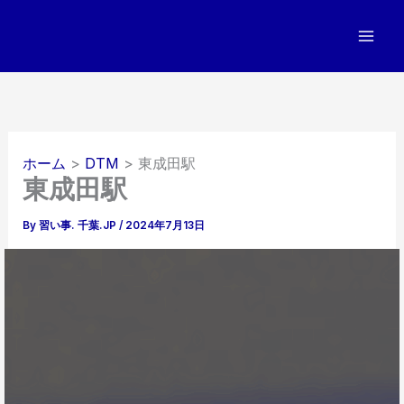
内
容
を
ス
キ
ッ
プ
ホーム
DTM
東成田駅
東成田駅
By
習い事. 千葉.JP
/
2024年7月13日