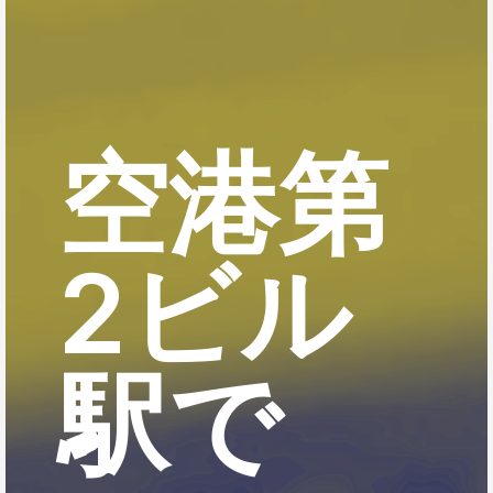
空港第
2ビル
駅で