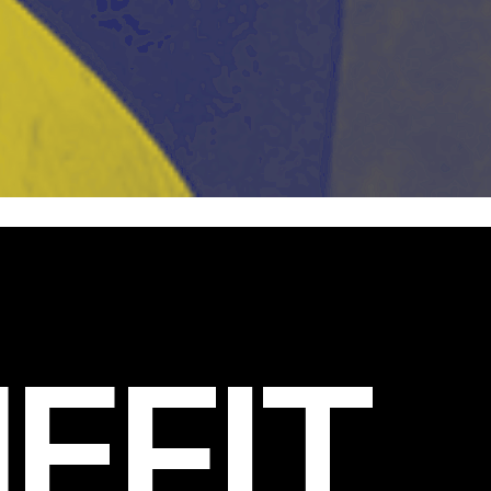
EFIT
.