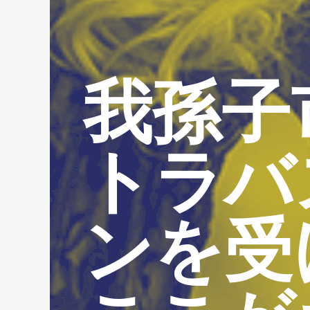
我孫子
トラバ
ンを受