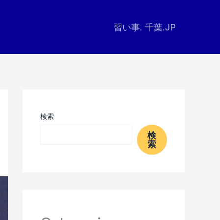
習い事. 千葉.JP
検索
検
索