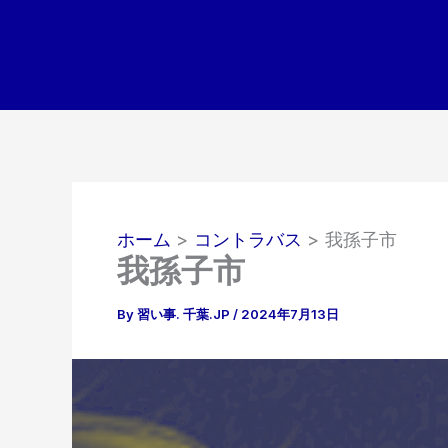
内
容
を
ス
キ
ッ
プ
ホーム
コントラバス
我孫子市
我孫子市
By
習い事. 千葉.JP
/
2024年7月13日