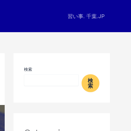
習い事. 千葉.JP
検索
検
索