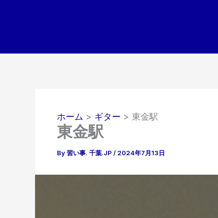
内
容
を
ス
キ
ッ
プ
ホーム
ギター
東金駅
東金駅
By
習い事. 千葉.JP
/
2024年7月13日