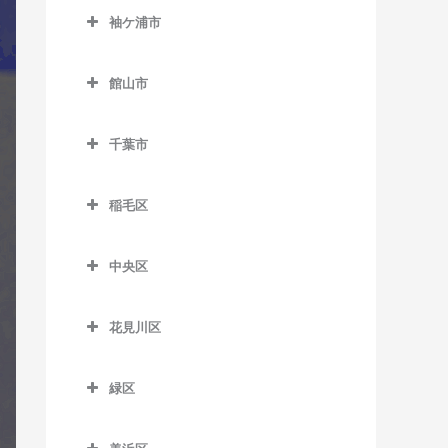
公園駅のギター教室
西白井駅のギター教室
袖ケ浦市
俵田駅のギター教室
飯倉駅のギター教室
佐倉駅のギター教室
袖ケ浦市のギター教室
平山駅のギター教室
八日市場駅のギター教室
館山市
志津駅のギター教室
袖ケ浦駅のギター教室
館山市のギター教室
女子大駅のギター教室
長浦駅のギター教室
千葉市
九重駅のギター教室
地区センター駅のギター教
東横田駅のギター教室
千葉市のギター教室
館山駅のギター教室
室
稲毛区
横田駅のギター教室
那古船形駅のギター教室
稲毛区のギター教室
中学校駅のギター教室
中央区
穴川駅のギター教室
ユーカリが丘駅のギター教
中央区のギター教室
室
稲毛駅のギター教室
花見川区
大森台駅のギター教室
京成稲毛駅のギター教室
花見川区のギター教室
京成千葉駅のギター教室
緑区
作草部駅のギター教室
京成幕張駅のギター教室
県庁前駅のギター教室
緑区のギター教室
スポーツセンター駅のギタ
京成幕張本郷駅のギター教