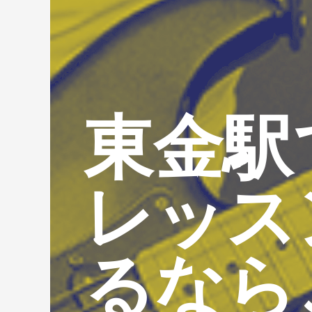
東金駅
レッス
るなら