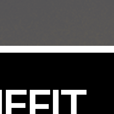
EFIT
.