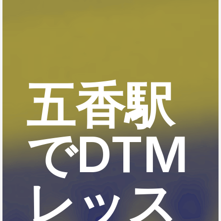
五香駅
でDTM
レッス