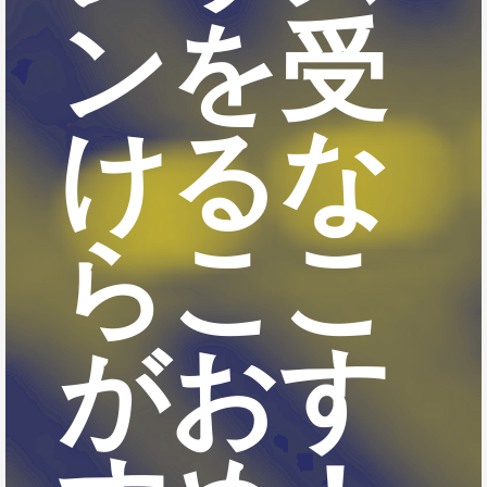
ンを受
けるな
らここ
がおす