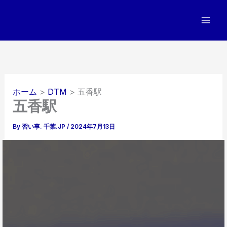
内
容
を
ス
キ
ッ
プ
ホーム
DTM
五香駅
五香駅
By
習い事. 千葉.JP
/
2024年7月13日