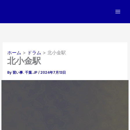
内
容
を
ス
キ
ッ
プ
ホーム
ドラム
北小金駅
北小金駅
By
習い事. 千葉.JP
/
2024年7月13日