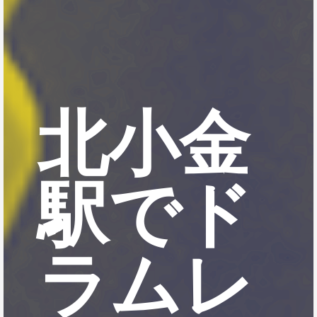
北小金
駅でド
ラムレ