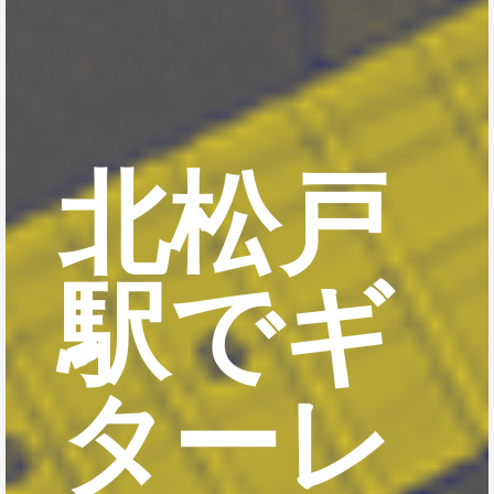
北松戸
駅でギ
ターレ