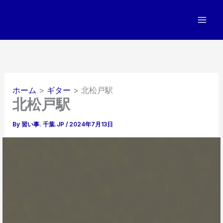
内
容
を
ス
キ
ッ
プ
ホーム
ギター
北松戸駅
北松戸駅
By
習い事. 千葉.JP
/
2024年7月13日