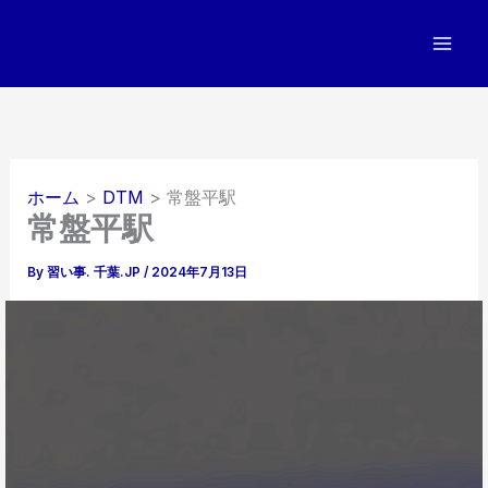
内
容
を
ス
キ
ッ
プ
ホーム
DTM
常盤平駅
常盤平駅
By
習い事. 千葉.JP
/
2024年7月13日