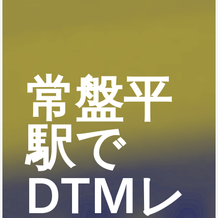
常盤平
駅で
DTMレ