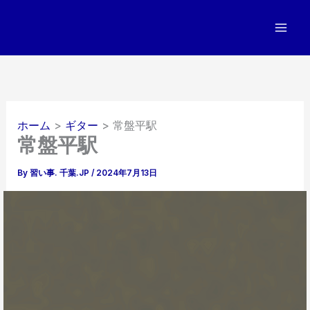
内
容
を
ス
キ
ッ
プ
ホーム
ギター
常盤平駅
常盤平駅
By
習い事. 千葉.JP
/
2024年7月13日