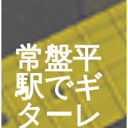
常盤平
駅でギ
ターレ