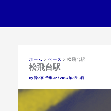
内
容
を
ス
キ
ッ
プ
ホーム
ベース
松飛台駅
松飛台駅
By
習い事. 千葉.JP
/
2024年7月13日