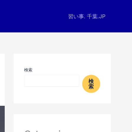
習い事. 千葉.JP
検索
検
索