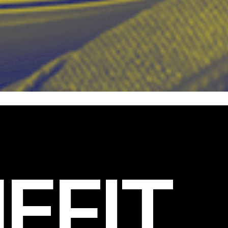
EFIT
.