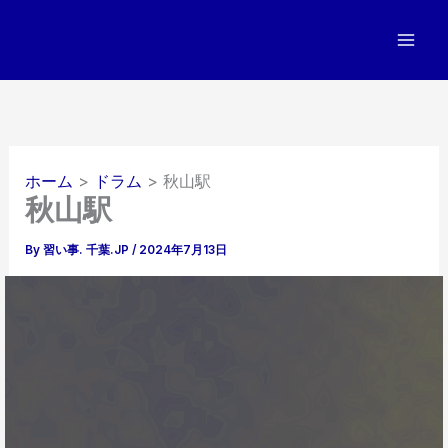
内
容
を
ス
キ
ッ
プ
ホーム
ドラム
秋山駅
秋山駅
By
習い事. 千葉.JP
/
2024年7月13日