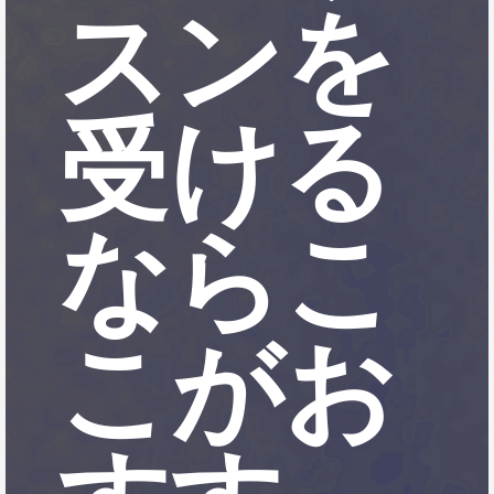
スンを
受ける
ならこ
こがお