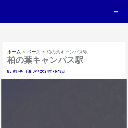
内
容
を
ス
キ
ッ
プ
ホーム
ベース
柏の葉キャンパス駅
柏の葉キャンパス駅
By
習い事. 千葉.JP
/
2024年7月13日