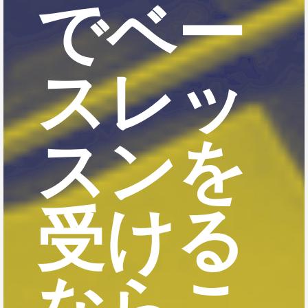
でベー
スレッ
スンを
受ける
ならこ